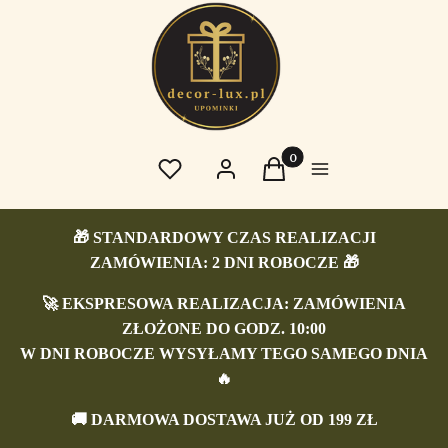
Produkty w koszyku: 0. 
Ulubione
Zaloguj się
Koszyk
Menu
🎁 STANDARDOWY CZAS REALIZACJI
ZAMÓWIENIA: 2 DNI ROBOCZE 🎁
🚀 EKSPRESOWA REALIZACJA: ZAMÓWIENIA
ZŁOŻONE DO GODZ. 10:00
W DNI ROBOCZE WYSYŁAMY TEGO SAMEGO DNIA
🔥
🚚
DARMOWA DOSTAWA JUŻ OD 199 ZŁ