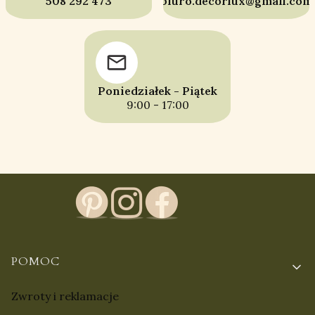
508 292 473
biuro.decorlux@gmail.com
Poniedziałek - Piątek
9:00 - 17:00
Linki w stopce
POMOC
Zwroty i reklamacje