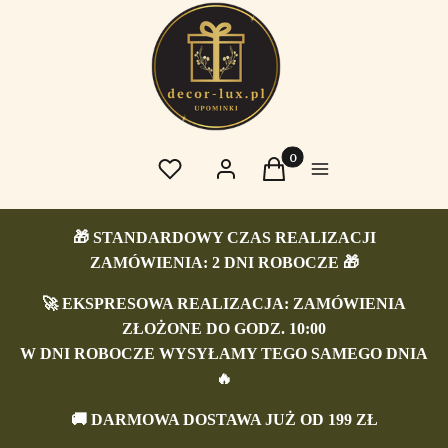
Produkty w koszyku: 0. 
Ulubione
Zaloguj się
Koszyk
Menu
🎁 STANDARDOWY CZAS REALIZACJI
ZAMÓWIENIA: 2 DNI ROBOCZE 🎁
🚀 EKSPRESOWA REALIZACJA: ZAMÓWIENIA
ZŁOŻONE DO GODZ. 10:00
W DNI ROBOCZE WYSYŁAMY TEGO SAMEGO DNIA
🔥
🚚
DARMOWA DOSTAWA JUŻ OD 199 ZŁ