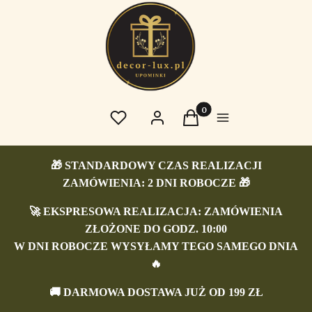
Produkty w koszyku: 0. 
Ulubione
Zaloguj się
Koszyk
Menu
🎁 STANDARDOWY CZAS REALIZACJI
ZAMÓWIENIA: 2 DNI ROBOCZE 🎁
🚀 EKSPRESOWA REALIZACJA: ZAMÓWIENIA
ZŁOŻONE DO GODZ. 10:00
W DNI ROBOCZE WYSYŁAMY TEGO SAMEGO DNIA
🔥
🚚
DARMOWA DOSTAWA JUŻ OD 199 ZŁ