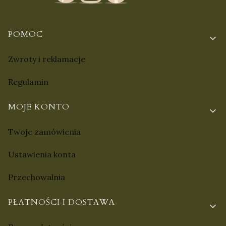
Linki w stopce
POMOC
Zwroty i reklamacje
Regulamin
MOJE KONTO
Twoje zamówienia
Ustawienia konta
Przechowalnia
PŁATNOŚCI I DOSTAWA