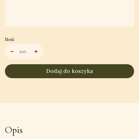
EKSPRESOWA REALIZACJA (zamówienie realizowane w
pierwszej kolejności)
Opcjonalne
Wybierz
Ilość
szt.
Dodaj do koszyka
Opis