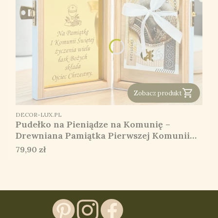
Zobacz produkt
PRODUCENT
DECOR-LUX.PL
Pudełko na Pieniądze na Komunię –
Drewniana Pamiątka Pierwszej Komunii
Świętej z Grawerem
Cena
79,90 zł