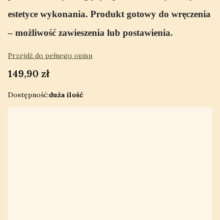
estetyce wykonania. Produkt gotowy do wręczenia
– możliwość zawieszenia lub postawienia.
Przejdź do pełnego opisu
Cena
149,90 zł
Dostępność:
duża ilość
Wybierz wariant produktu:
Poszczególne warianty mogą różnić się ceną
*
NAZWA UROCZYSTOŚCI np. Pamiątka Pierwszej Komunii
Świętej
*
IMIĘ DZIECKA